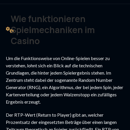
Wie funktionieren
Spielmechaniken im
Casino
Um die Funktionsweise von Online-Spielen besser zu
verstehen, lohnt sich ein Blick auf die technischen
Grundlagen, die hinter jedem Spielergebnis stehen. Im
Zentrum steht dabei der sogenannte Random Number
Generator (RNG), ein Algorithmus, der bei jedem Spin, jeder
Kartenverteilung oder jedem Walzenstopp ein zufälliges
Ergebnis erzeugt.
Der RTP-Wert (Return to Player) gibt an, welcher
Prozentsatz der eingesetzten Beträge über einen langen
Zeitraum theoretisch an Spieler zurückfließt. Ein RTP von