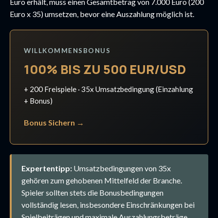
Euro erhält, muss einen Gesamtbetrag von 7.000 Euro (200
Euro x 35) umsetzen, bevor eine Auszahlung möglich ist.
WILLKOMMENSBONUS
100% BIS ZU 500 EUR/USD
+ 200 Freispiele · 35x Umsatzbedingung (Einzahlung
+ Bonus)
Bonus Sichern →
Expertentipp:
Umsatzbedingungen von 35x
gehören zum gehobenen Mittelfeld der Branche.
Spieler sollten stets die Bonusbedingungen
vollständig lesen, insbesondere Einschränkungen bei
Spielbeiträgen und maximale Auszahlungsbeträge