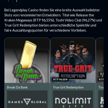
‹
›
Bei Legendplay Casino finden Sie eine breite Auswahl beliebter
Slots von renommierten Entwicklern. Titel wie Release the
Kraken Megaways (RTP 96,55%), Toshi Video Club (96,27%) und
True Grit Redemption bieten unterschiedliche Spielstile und
faire Auszahlungsquoten für verschiedene Vorlieben.
RTP 96.05%
RTP 96
Break Da Bank
True Grit Redemption
Toshi 