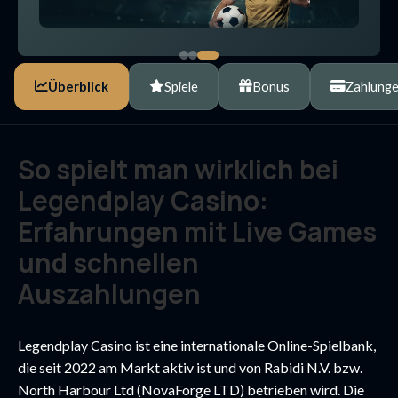
Überblick
Spiele
Bonus
Zahlung
So spielt man wirklich bei
Legendplay Casino:
Erfahrungen mit Live Games
und schnellen
Auszahlungen
Legendplay Casino ist eine internationale Online-Spielbank,
die seit 2022 am Markt aktiv ist und von Rabidi N.V. bzw.
North Harbour Ltd (NovaForge LTD) betrieben wird. Die