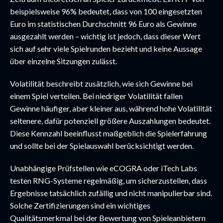
beispielsweise 96% bedeutet, dass von 100 eingesetzten
Euro im statistischen Durchschnitt 96 Euro als Gewinne
ausgezahlt werden – wichtig ist jedoch, dass dieser Wert
sich auf sehr viele Spielrunden bezieht und keine Aussage
über einzelne Sitzungen zulässt.
Volatilität beschreibt zusätzlich, wie sich Gewinne bei
einem Spiel verteilen. Bei niedriger Volatilität fallen
Gewinne häufiger, aber kleiner aus, während hohe Volatilität
seltenere, dafür potenziell größere Auszahlungen bedeutet.
Diese Kennzahl beeinflusst maßgeblich die Spielerfahrung
und sollte bei der Spielauswahl berücksichtigt werden.
Unabhängige Prüfstellen wie eCOGRA oder iTech Labs
testen RNG-Systeme regelmäßig, um sicherzustellen, dass
Ergebnisse tatsächlich zufällig und nicht manipulierbar sind.
Solche Zertifizierungen sind ein wichtiges
Qualitätsmerkmal bei der Bewertung von Spieleanbietern