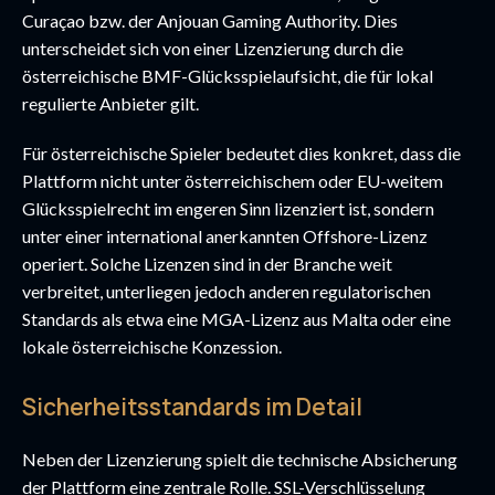
Curaçao bzw. der Anjouan Gaming Authority. Dies
unterscheidet sich von einer Lizenzierung durch die
österreichische BMF-Glücksspielaufsicht, die für lokal
regulierte Anbieter gilt.
Für österreichische Spieler bedeutet dies konkret, dass die
Plattform nicht unter österreichischem oder EU-weitem
Glücksspielrecht im engeren Sinn lizenziert ist, sondern
unter einer international anerkannten Offshore-Lizenz
operiert. Solche Lizenzen sind in der Branche weit
verbreitet, unterliegen jedoch anderen regulatorischen
Standards als etwa eine MGA-Lizenz aus Malta oder eine
lokale österreichische Konzession.
Sicherheitsstandards im Detail
Neben der Lizenzierung spielt die technische Absicherung
der Plattform eine zentrale Rolle. SSL-Verschlüsselung