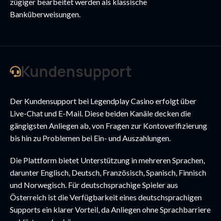
zügiger bearbeitet werden als klassische
Banküberweisungen.
Kundensupport
Der Kundensupport bei Legendplay Casino erfolgt über
Live-Chat und E-Mail. Diese beiden Kanäle decken die
gängigsten Anliegen ab, von Fragen zur Kontoverifizierung
bis hin zu Problemen bei Ein- und Auszahlungen.
Die Plattform bietet Unterstützung in mehreren Sprachen,
darunter Englisch, Deutsch, Französisch, Spanisch, Finnisch
und Norwegisch. Für deutschsprachige Spieler aus
Österreich ist die Verfügbarkeit eines deutschsprachigen
Supports ein klarer Vorteil, da Anliegen ohne Sprachbarriere