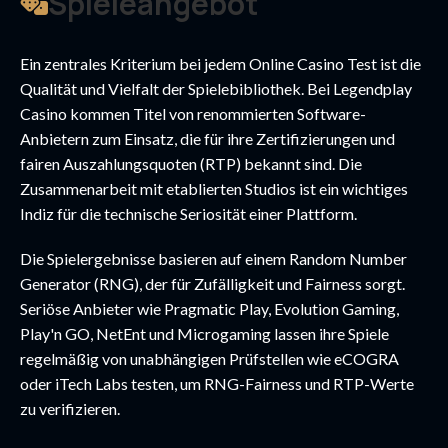
Spieleangebot
Ein zentrales Kriterium bei jedem Online Casino Test ist die
Qualität und Vielfalt der Spielebibliothek. Bei Legendplay
Casino kommen Titel von renommierten Software-
Anbietern zum Einsatz, die für ihre Zertifizierungen und
fairen Auszahlungsquoten (RTP) bekannt sind. Die
Zusammenarbeit mit etablierten Studios ist ein wichtiges
Indiz für die technische Seriosität einer Plattform.
Die Spielergebnisse basieren auf einem Random Number
Generator (RNG), der für Zufälligkeit und Fairness sorgt.
Seriöse Anbieter wie Pragmatic Play, Evolution Gaming,
Play'n GO, NetEnt und Microgaming lassen ihre Spiele
regelmäßig von unabhängigen Prüfstellen wie eCOGRA
oder iTech Labs testen, um RNG-Fairness und RTP-Werte
zu verifizieren.