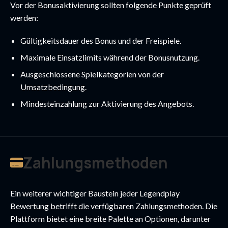
Vor der Bonusaktivierung sollten folgende Punkte geprüft
werden:
Gültigkeitsdauer des Bonus und der Freispiele.
Maximale Einsatzlimits während der Bonusnutzung.
Ausgeschlossene Spielkategorien von der
Umsatzbedingung.
Mindesteinzahlung zur Aktivierung des Angebots.
Zahlungsmethoden
Ein weiterer wichtiger Baustein jeder Legendplay
Bewertung betrifft die verfügbaren Zahlungsmethoden. Die
Plattform bietet eine breite Palette an Optionen, darunter